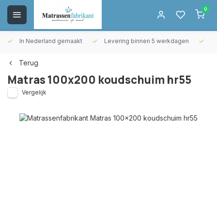
0
In Nederland gemaakt
Levering binnen 5 werkdagen
Gr
Terug
Matras 100x200 koudschuim hr55
Vergelijk