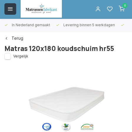
0
In Nederland gemaakt
Levering binnen 5 werkdagen
Gr
Terug
Matras 120x180 koudschuim hr55
Vergelijk