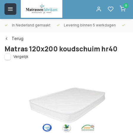
0
In Nederland gemaakt
Levering binnen 5 werkdagen
Gr
Terug
Matras 120x200 koudschuim hr40
Vergelijk