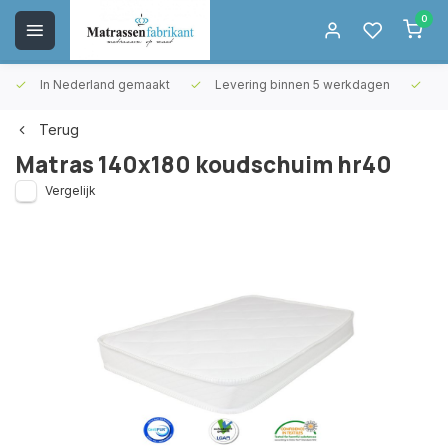
0
In Nederland gemaakt
Levering binnen 5 werkdagen
Gr
Terug
Matras 140x180 koudschuim hr40
Vergelijk