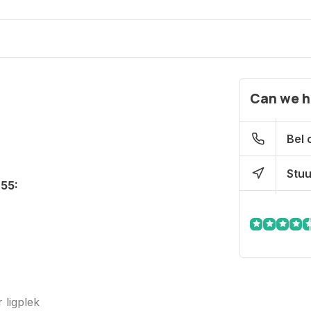
Can we h
Bel 
Stuu
55:
 ligplek