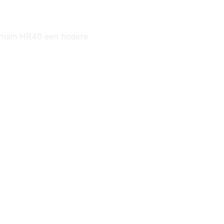
schuim HR40 een hogere
g beter ondersteunt.
xe dubbeldoek stof. Tegen
 Organisch katoen of Tencel.
e-materialen/
ies-matrassen/