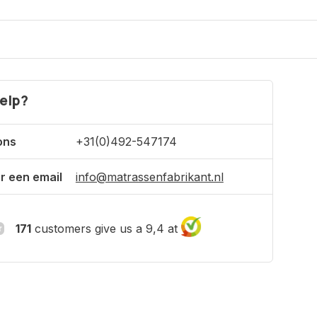
elp?
ons
+31(0)492-547174
r een email
info@matrassenfabrikant.nl
171
customers give us a 9,4 at