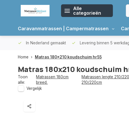
Alle
categorieën
Caravanmatrassen | Campermatrassen
Car
oppers
In Nederland gemaakt
Levering binnen 5 werkda
Home
Matras 180x210 koudschuim hr55
Matras 180x210 koudschuim h
Toon
Matrassen 180cm
Matrassen lengte 210/220
alle:
breed
,
210/220cm
Vergelijk