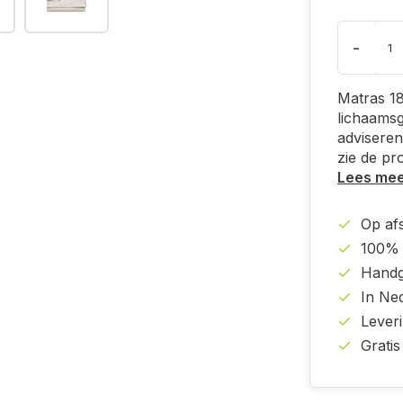
-
Matras 1
lichaamsg
adviseren
zie de pr
Lees me
Op af
100% 
Handg
In Ne
Lever
Gratis