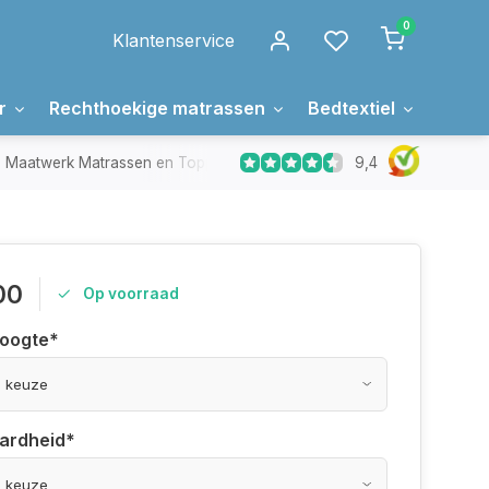
0
Klantenservice
r
Rechthoekige matrassen
Bedtextiel
Over 
9,4
Maatwerk Matrassen en Toppers
In Nederland gemaakt
00
Op voorraad
hoogte
*
hardheid
*