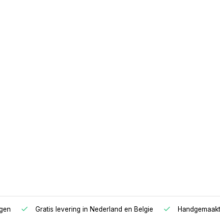
n van hoofdeinde naar
derzijde. Voor een goede
nder uw (hoes)laken te
een matrasonderlegger te
agen
Gratis levering in Nederland en Belgie
Handgemaakte