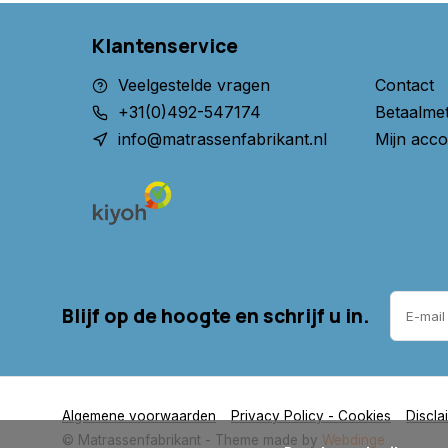
- Van fabriek direct naar consument
Klantenservice
- Hoogste kwaliteit voor een eerlijke prijs
Veelgestelde vragen
Contact
Koop nu het beste matras.
+31(0)492-547174
Betaalme
Matras op maat, speciaal voor u gemaakt
!
info@matrassenfabrikant.nl
Mijn acco
Matras 180x210
Koudschuim hr55
Blijf op de hoogte en schrijf u in.
Algemene voorwaarden
Privacy Policy - Cookies
Discla
© Matrassenfabrikant
- Theme made by
Webdinge