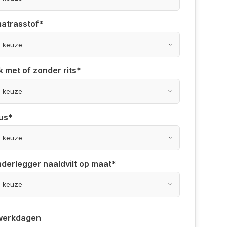
matrasstof
*
k met of zonder rits
*
us
*
derlegger naaldvilt op maat
*
werkdagen