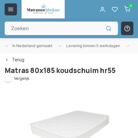
0
In Nederland gemaakt
Levering binnen 5 werkdagen
Gr
Terug
Matras 80x185 koudschuim hr55
Vergelijk