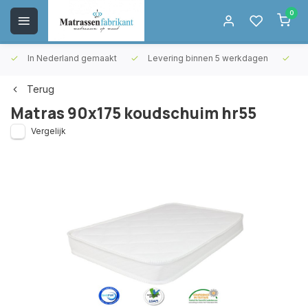
0
In Nederland gemaakt
Levering binnen 5 werkdagen
Gr
Terug
Matras 90x175 koudschuim hr55
Vergelijk