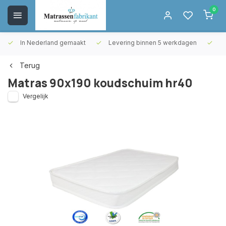
0
In Nederland gemaakt
Levering binnen 5 werkdagen
Gr
Terug
Matras 90x190 koudschuim hr40
Vergelijk