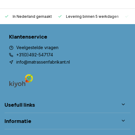
In Nederland gemaakt
Levering binnen 5 werkdagen
G
Klantenservice
Veelgestelde vragen
+31(0)492-547174
info@matrassenfabrikant.nl
Usefull links
Informatie