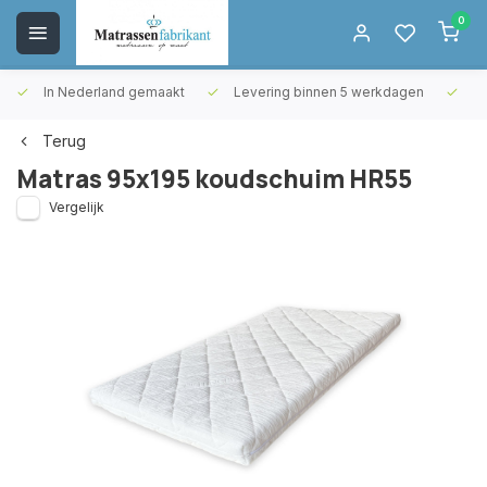
0
In Nederland gemaakt
Levering binnen 5 werkdagen
Gr
Terug
Matras 95x195 koudschuim HR55
Vergelijk