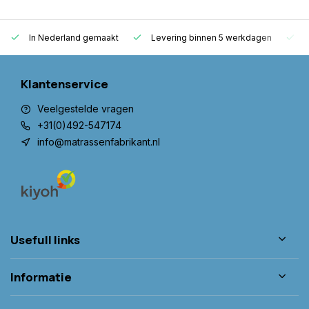
In Nederland gemaakt
Levering binnen 5 werkdagen
G
Klantenservice
Veelgestelde vragen
+31(0)492-547174
info@matrassenfabrikant.nl
Usefull links
Informatie