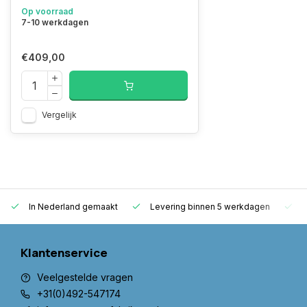
Op voorraad
7-10 werkdagen
€409,00
Vergelijk
In Nederland gemaakt
Levering binnen 5 werkdagen
G
Klantenservice
Veelgestelde vragen
+31(0)492-547174