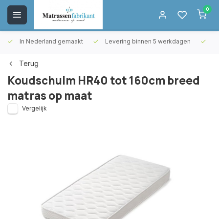
0
In Nederland gemaakt
Levering binnen 5 werkdagen
Gr
Terug
Koudschuim HR40 tot 160cm breed
matras op maat
Vergelijk