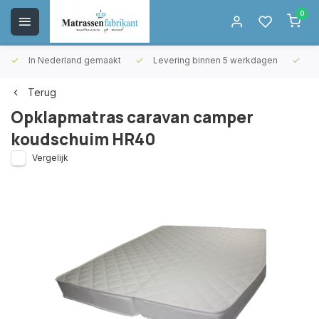
0
In Nederland gemaakt
Levering binnen 5 werkdagen
Gr
Terug
Opklapmatras caravan camper
koudschuim HR40
Vergelijk