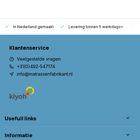
In Nederland gemaakt
Levering binnen 5 werkdagen
G
Klantenservice
Veelgestelde vragen
+31(0)492-547174
info@matrassenfabrikant.nl
Usefull links
Informatie