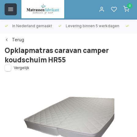
0
In Nederland gemaakt
Levering binnen 5 werkdagen
Gr
Terug
Opklapmatras caravan camper
koudschuim HR55
Vergelijk