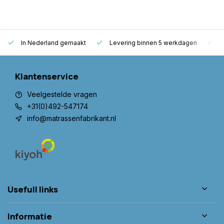
In Nederland gemaakt
Levering binnen 5 werkdagen
G
Klantenservice
Veelgestelde vragen
+31(0)492-547174
info@matrassenfabrikant.nl
Usefull links
Informatie