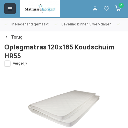
0
In Nederland gemaakt
Levering binnen 5 werkdagen
Gr
Terug
Oplegmatras 120x185 Koudschuim
HR55
Vergelijk