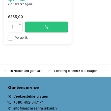
Op voorraad
7-10 werkdagen
€265,00
Vergelijk
In Nederland gemaakt
Levering binnen 5 werkdagen
G
Klantenservice
Veelgestelde vragen
+31(0)492-547174
info@matrassenfabrikant.nl