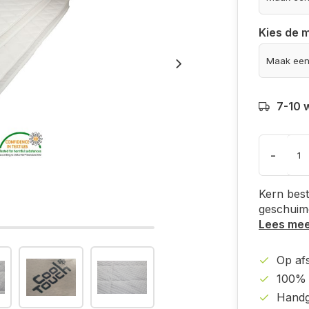
Kies de 
7-10 
-
Kern best
geschuimd
Lees me
Op af
100% 
Handg