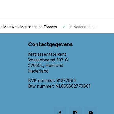
 Maatwerk Matrassen en Toppers
In Nederland gemaakt
Contactgegevens
Matrassenfabrikant
Vossenbeemd 107-C
5705CL, Helmond
Nederland
KVK nummer: 91277884
Btw nummer: NL865602773B01