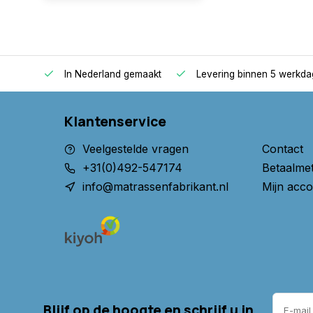
oppers
In Nederland gemaakt
Levering binnen 5 werkd
Klantenservice
Veelgestelde vragen
Contact
+31(0)492-547174
Betaalme
info@matrassenfabrikant.nl
Mijn acco
Blijf op de hoogte en schrijf u in.