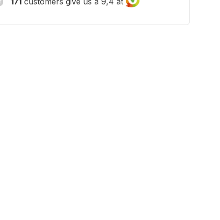
171
customers give us a 9,4 at