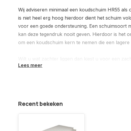
Wij adviseren minimaal een koudschuim HR55 als 
is niet heel erg hoog hierdoor dient het schuim v
voor een goede ondersteuning. Een schuimsoort me
kan deze tegendruk nooit geven. Hierdoor is het 
om een koudschuim kern te nemen die een lagere so
Wilt u wat zachter liggen dan kiest u voor een za
Lees meer
medium of hard. Dit afhankelijk van uw situatie en
Standaard wordt uw matrastijk gemaakt met een lu
bijbetaling kunt u kiezen uit Bamboo met Ecoshiel
Meer informatie over onze stoffen kunt u lezen via
Recent bekeken
https://www.matrassenfabrikant.nl/service/onze
Twijfelt u ? Neemt u dan contact met ons op, wij h