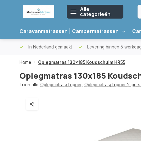
Alle
categorieën
Caravanmatrassen | Campermatrassen
Car
oppers
In Nederland gemaakt
Levering binnen 5 werkda
Home
Oplegmatras 130x185 Koudschuim HR55
Oplegmatras 130x185 Koudsc
Toon alle:
Oplegmatras/Topper
,
Oplegmatras/Topper 2-per