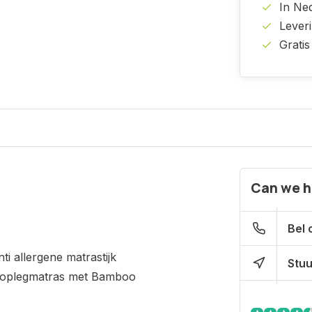
In Ne
Lever
Gratis
Can we h
Bel 
i allergene matrastijk
Stuu
et oplegmatras met Bamboo