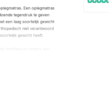
oplegmatras. Een oplegmatras
oldoende tegendruk te geven
t een laag soortelijk gewicht
orthopedisch niet verantwoord
ortelijk gewicht heeft.
chte hardheid en anders een
 welke ligcomfort u wenst!
xe dubbeldoek stof. Tegen
d, Organisch katoen of Tencel.
 volgende link.
-materialen/
elpen u graag verder.