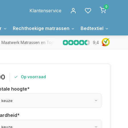
0
Klantenservice
r
Rechthoekige matrassen
Bedtextiel
Over 
9,4
Maatwerk Matrassen en Toppers
In Nederland gemaakt
00
Op voorraad
otale hoogte
*
hardheid
*