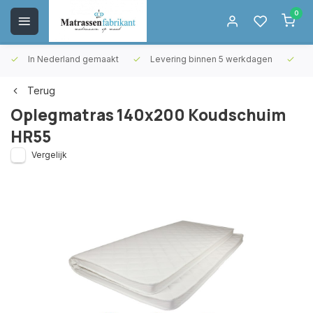
0
In Nederland gemaakt
Levering binnen 5 werkdagen
Gr
Terug
Oplegmatras 140x200 Koudschuim
HR55
Vergelijk