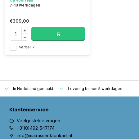
Op voorraad
7-10 werkdagen
€309,00
Vergelijk
In Nederland gemaakt
Levering binnen 5 werkdagen
G
Klantenservice
Veelgestelde vragen
+31(0)492-547174
info@matrassenfabrikant.nl