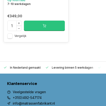
Op voorraad
7-10 werkdagen
€349,00
Vergelijk
In Nederland gemaakt
Levering binnen 5 werkdagen
G
Klantenservice
Veelgestelde vragen
+31(0)492-547174
info@matrassenfabrikant.nl