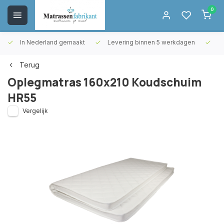
0
In Nederland gemaakt
Levering binnen 5 werkdagen
Gr
Terug
Oplegmatras 160x210 Koudschuim
HR55
Vergelijk