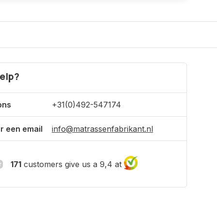
elp?
ons
+31(0)492-547174
r een email
info@matrassenfabrikant.nl
171
customers give us a 9,4 at