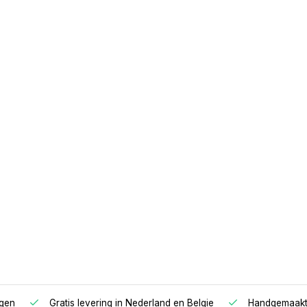
x160 traagschuim, topmatras
tras
agen
Gratis levering in Nederland en Belgie
Handgemaakte