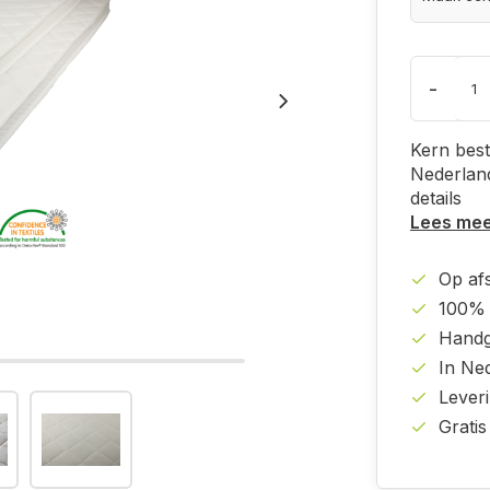
-
Kern best
Nederland
details
Lees me
Op af
100% 
Handg
In Ne
Lever
Gratis