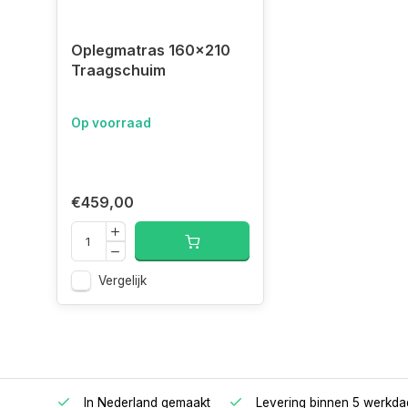
oplegmatras 160x210 Traagschuim, topmatras 210
Oplegmatras 160x210
210x160 visco,
Traagschuim
topper 210x160 traagschuim, 210x160 nasa topma
Op voorraad
€459,00
Vergelijk
oppers
In Nederland gemaakt
Levering binnen 5 werkd