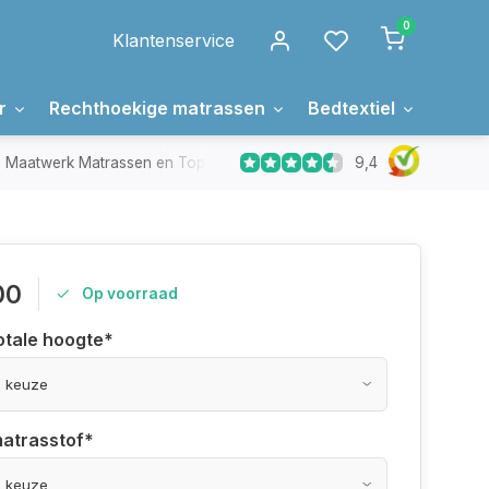
0
Klantenservice
r
Rechthoekige matrassen
Bedtextiel
Over 
9,4
Maatwerk Matrassen en Toppers
In Nederland gemaakt
00
Op voorraad
otale hoogte
*
matrasstof
*