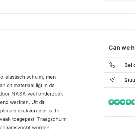
Can we h
Bel 
co-elastisch schuim, men
Stuu
it materiaal ligt in de
er door NASA veel onderzoek
nd werkten. Uit dit
imale drukverdeler is. In
m vaak toegepast. Traagschuim
lichaamsvocht worden