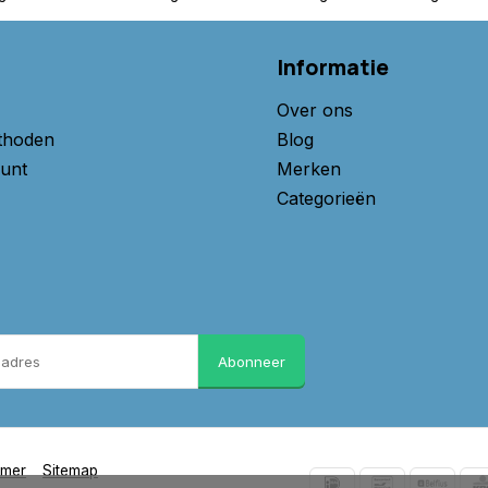
Informatie
Over ons
thoden
Blog
unt
Merken
Categorieën
Abonneer
imer
Sitemap