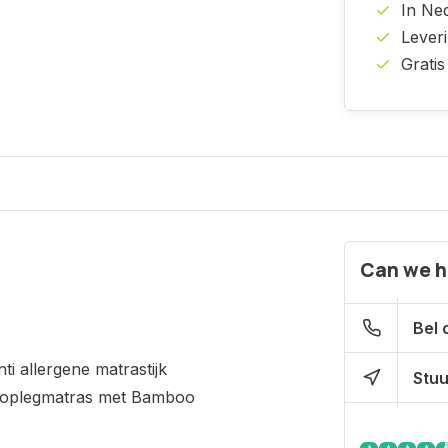
In Ne
Lever
Gratis
Can we h
Bel 
i allergene matrastijk
Stuu
et oplegmatras met Bamboo