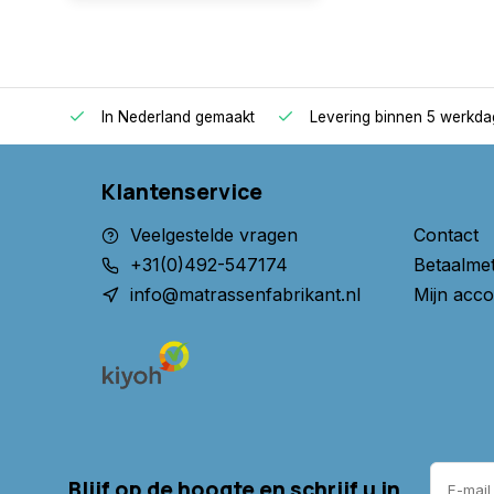
oppers
In Nederland gemaakt
Levering binnen 5 werkd
Klantenservice
Veelgestelde vragen
Contact
+31(0)492-547174
Betaalme
info@matrassenfabrikant.nl
Mijn acco
Blijf op de hoogte en schrijf u in.