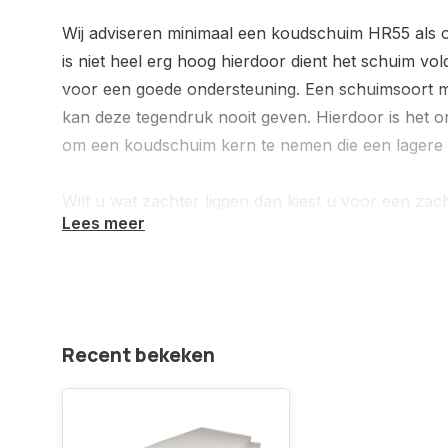
Wij adviseren minimaal een koudschuim HR55 als 
is niet heel erg hoog hierdoor dient het schuim v
voor een goede ondersteuning. Een schuimsoort me
kan deze tegendruk nooit geven. Hierdoor is het 
om een koudschuim kern te nemen die een lagere so
Wilt u wat zachter liggen dan kiest u voor een za
Lees meer
medium of hard. Dit afhankelijk van uw situatie en
Standaard wordt uw matrastijk gemaakt met een lu
bijbetaling kunt u kiezen uit Bamboo met Ecoshiel
Meer informatie over onze stoffen kunt u lezen via
Recent bekeken
https://www.matrassenfabrikant.nl/service/onze
Twijfelt u ? Neemt u dan contact met ons op, wij h