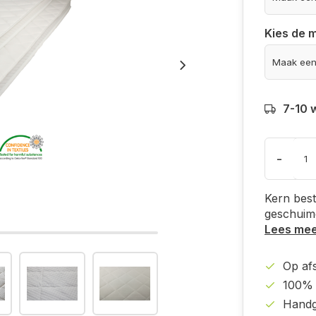
Kies de 
7-10 
-
Kern best
geschuimd
Lees me
Op af
100% 
Handg