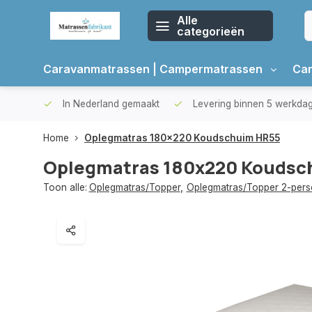
Alle
categorieën
Caravanmatrassen | Campermatrassen
Car
oppers
In Nederland gemaakt
Levering binnen 5 werkda
Home
Oplegmatras 180x220 Koudschuim HR55
Oplegmatras 180x220 Koudsc
Toon alle:
Oplegmatras/Topper
,
Oplegmatras/Topper 2-per