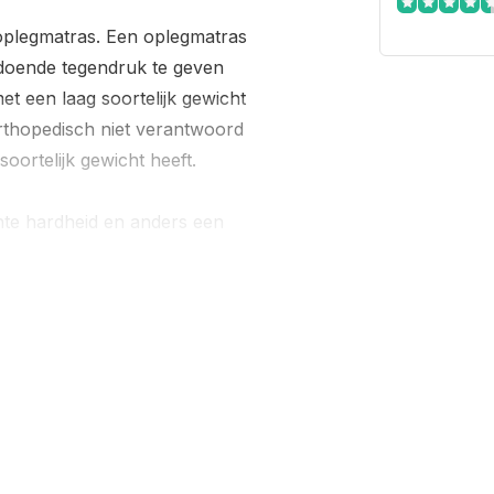
oplegmatras. Een oplegmatras
oldoende tegendruk te geven
t een laag soortelijk gewicht
orthopedisch niet verantwoord
ortelijk gewicht heeft.
chte hardheid en anders een
 welke ligcomfort u wenst!
xe dubbeldoek stof. Tegen
d, Organisch katoen of Tencel.
 volgende link.
-materialen/
elpen u graag verder.