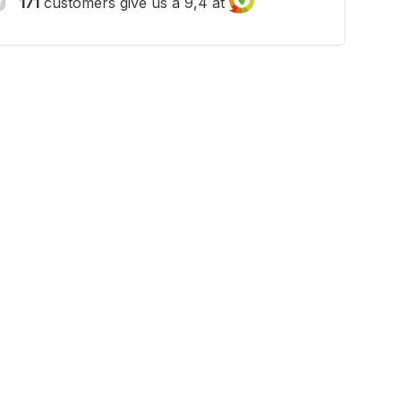
171
customers give us a 9,4 at