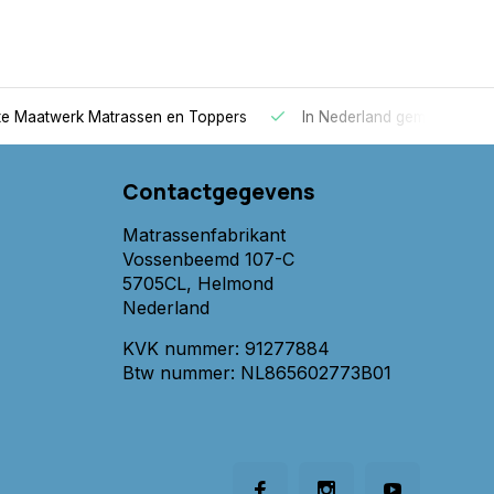
 Maatwerk Matrassen en Toppers
In Nederland gemaakt
Contactgegevens
Matrassenfabrikant
Vossenbeemd 107-C
5705CL, Helmond
Nederland
KVK nummer: 91277884
Btw nummer: NL865602773B01