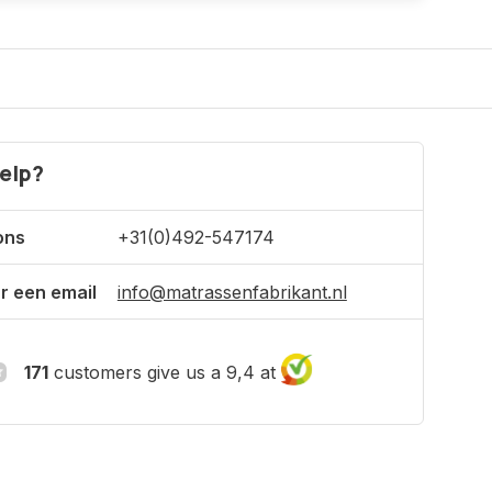
elp?
ons
+31(0)492-547174
r een email
info@matrassenfabrikant.nl
171
customers give us a 9,4 at