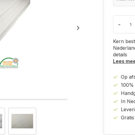
-
Kern best
Nederland
details
Lees me
Op af
100% 
Handg
In Ne
Lever
Gratis