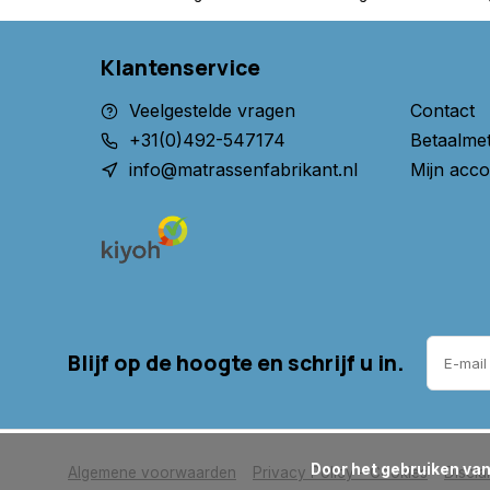
Klantenservice
Veelgestelde vragen
Contact
+31(0)492-547174
Betaalme
info@matrassenfabrikant.nl
Mijn acco
Blijf op de hoogte en schrijf u in.
      Door het gebruiken van onze website, ga je akkoord met het gebruik van cookies om onze website te verbeteren.

Algemene voorwaarden
Privacy Policy - Cookies
Discla