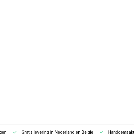
0x180 traagschuim,
tras
agen
Gratis levering in Nederland en Belgie
Handgemaakte