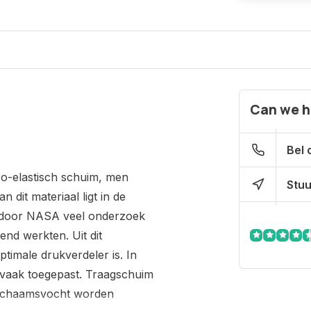
Can we h
Bel 
co-elastisch schuim, men
Stuu
it materiaal ligt in de
er door NASA veel onderzoek
nd werkten. Uit dit
imale drukverdeler is. In
m vaak toegepast. Traagschuim
lichaamsvocht worden