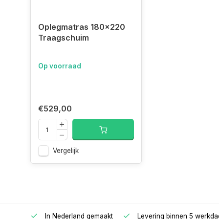
oplegmatras 180x220 Traagschuim, topmatras 22
Oplegmatras 180x220
topmatras 220x180 visco,
Traagschuim
topper 220x180 traagschuim, 220x180 nasa topma
Op voorraad
€529,00
Vergelijk
oppers
In Nederland gemaakt
Levering binnen 5 werkd