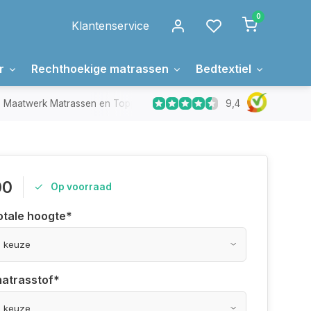
0
Klantenservice
r
Rechthoekige matrassen
Bedtextiel
Over 
9,4
Maatwerk Matrassen en Toppers
In Nederland gemaakt
00
Op voorraad
otale hoogte
*
matrasstof
*