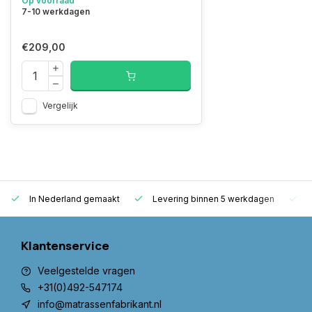
Op voorraad
7-10 werkdagen
€209,00
Vergelijk
In Nederland gemaakt
Levering binnen 5 werkdagen
G
Klantenservice
Veelgestelde vragen
+31(0)492-547174
info@matrassenfabrikant.nl