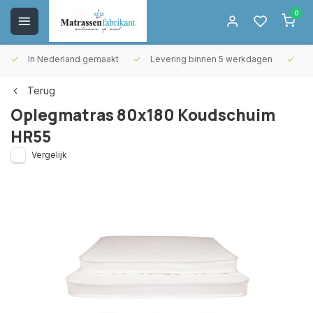
0
In Nederland gemaakt
Levering binnen 5 werkdagen
Gr
Terug
Oplegmatras 80x180 Koudschuim
HR55
Vergelijk