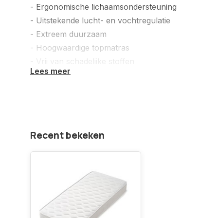
- Ergonomische lichaamsondersteuning
- Uitstekende lucht- en vochtregulatie
- Extreem duurzaam
- Hoogwaardige topmatras
- Vrij van schadelijke stoffen
Lees meer
Koudschuim HR65 heeft in vergelijking met koud
elasticiteit. Door deze hogere elasticiteit wordt het
ondersteunt. Het oplegmatras scoort op alle front
mogelijke kwaliteit en comfort.
Recent bekeken
Waarom een topper:
-Verlengt de levensduur van uw matras
-Verhoogt uw slaapcomfort
-Wijzigt de stevigheid van uw huidig matras
-Geen vervelende naad in het midden