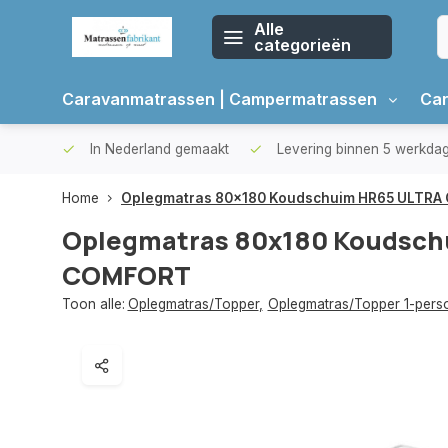
Alle
categorieën
Caravanmatrassen | Campermatrassen
Car
oppers
In Nederland gemaakt
Levering binnen 5 werkda
Home
Oplegmatras 80x180 Koudschuim HR65 ULTR
Oplegmatras 80x180 Koudsch
COMFORT
Toon alle:
Oplegmatras/Topper
,
Oplegmatras/Topper 1-pers