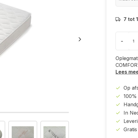
7 tot
-
Oplegmat
COMFOR
Lees me
Op af
100% 
Handg
In Ne
Lever
Gratis