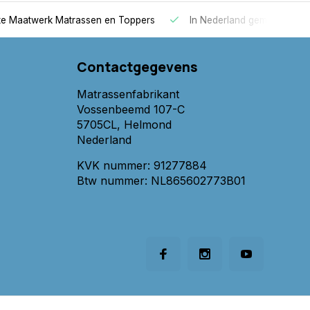
 Maatwerk Matrassen en Toppers
In Nederland gemaakt
Contactgegevens
Matrassenfabrikant
Vossenbeemd 107-C
5705CL, Helmond
Nederland
KVK nummer: 91277884
Btw nummer: NL865602773B01