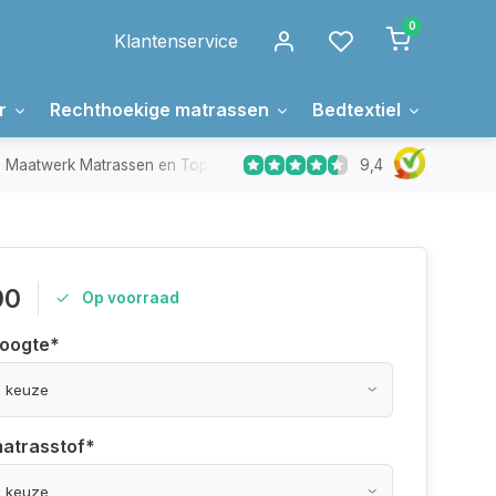
0
Klantenservice
r
Rechthoekige matrassen
Bedtextiel
Over 
9,4
Maatwerk Matrassen en Toppers
In Nederland gemaakt
00
Op voorraad
hoogte
*
matrasstof
*