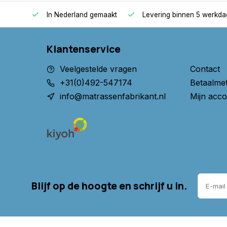
optimale slaapcomfort. De materialen hebben alle
oppers
In Nederland gemaakt
Levering binnen 5 werkd
Certipur en LGA . Hiermee heb je altijd de garantie d
goed product koopt.
Klantenservice
U kunt zelf de lengte, breedte, hoogte en stof va
Veelgestelde vragen
Contact
meerprijs kunt u kiezen voor een andere tijk van:
+31(0)492-547174
Betaalme
Organisch katoen, Tencel of Cool Touch.
info@matrassenfabrikant.nl
Mijn acco
keurmerken:
- Ökotex
- CertiPur
- LGA getest op schadelijke stoffen
Blijf op de hoogte en schrijf u in.
Koop nu de beste topper, speciaal voor u op maat
Heeft u vragen of twijfels? Neem dan contact met
verder.