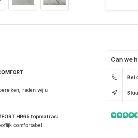
Can we h
 COMFORT
Bel 
reiken, raden wij u
Stuu
MFORT HR65 topmatras:
oflijk comfortabel