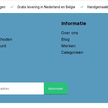
 keurmerken zoals Ökotex,
agen
Gratis levering in Nederland en Belgie
Handgemaakte
at je een veilig en
Informatie
n de topper kiezen. Tegen een
Over ons
 Bamboe - Ecoshield,
thoden
Blog
unt
Merken
Categorieën
Abonneer
 gemaakt!
 ons op, we helpen u graag