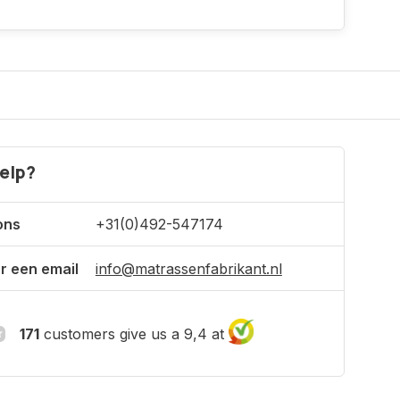
elp?
ons
+31(0)492-547174
r een email
info@matrassenfabrikant.nl
171
customers give us a 9,4 at