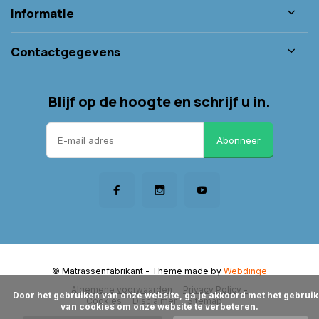
Informatie
Contactgegevens
Blijf op de hoogte en schrijf u in.
Abonneer
© Matrassenfabrikant
- Theme made by
Webdinge
Algemene voorwaarden
Privacy Policy -
      Door het gebruiken van onze website, ga je akkoord met het gebruik 
Cookies
Disclaimer
Sitemap
van cookies om onze website te verbeteren.
