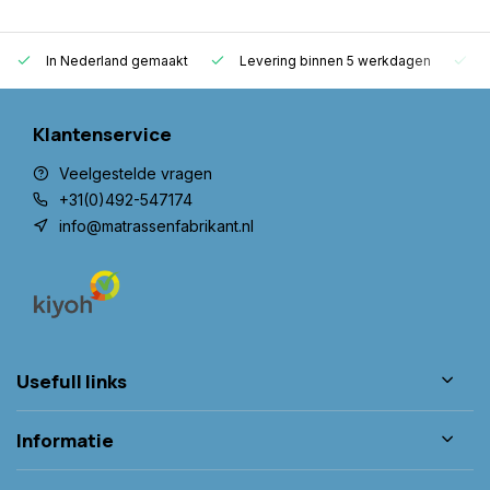
In Nederland gemaakt
Levering binnen 5 werkdagen
G
Klantenservice
Veelgestelde vragen
+31(0)492-547174
info@matrassenfabrikant.nl
Usefull links
Informatie