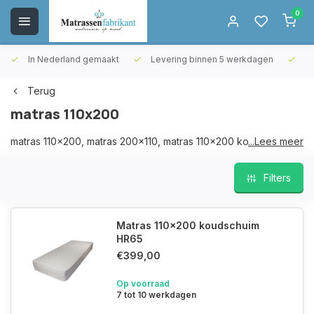
0
In Nederland gemaakt
Levering binnen 5 werkdagen
Gr
Terug
matras 110x200
matras 110x200, matras 200x110, matras 110x200 koudschuim,
...Lees meer
matras 200x110 koudschuim
Filters
Matras 110x200 koudschuim
HR65
€399,00
Op voorraad
7 tot 10 werkdagen