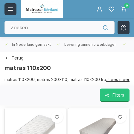
0
In Nederland gemaakt
Levering binnen 5 werkdagen
Gr
Terug
matras 110x200
matras 110x200, matras 200x110, matras 110x200 koudschuim,
...Lees meer
matras 200x110 koudschuim
Filters