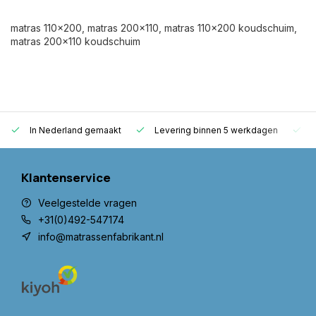
matras 110x200, matras 200x110, matras 110x200 koudschuim,
matras 200x110 koudschuim
In Nederland gemaakt
Levering binnen 5 werkdagen
G
Klantenservice
Veelgestelde vragen
+31(0)492-547174
info@matrassenfabrikant.nl