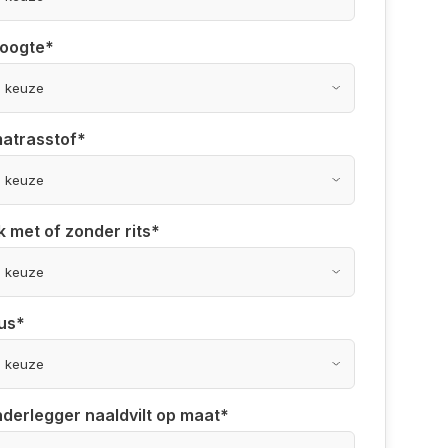
hoogte
*
matrasstof
*
k met of zonder rits
*
us
*
derlegger naaldvilt op maat
*