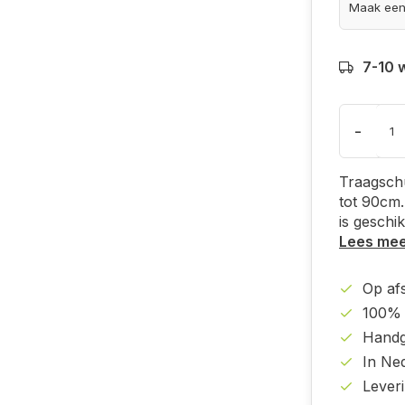
7-10 
-
Traagsch
tot 90cm
is geschik
Lees me
Op af
100% 
Handg
In Ne
Lever