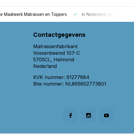
 Maatwerk Matrassen en Toppers
In Nederland gemaakt
Contactgegevens
Matrassenfabrikant
Vossenbeemd 107-C
5705CL, Helmond
Nederland
KVK nummer: 91277884
Btw nummer: NL865602773B01