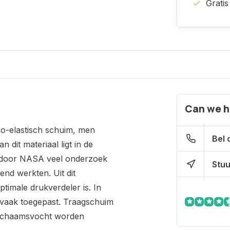
Gratis
Can we h
co-elastisch schuim, men
Bel 
it materiaal ligt in de
er door NASA veel onderzoek
Stuu
nd werkten. Uit dit
imale drukverdeler is. In
m vaak toegepast. Traagschuim
lichaamsvocht worden