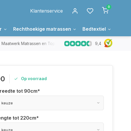
0
Klantenservice
r
Rechthoekige matrassen
Bedtextiel
Over 
9,4
Maatwerk Matrassen en Toppers
In Nederland gemaakt
00
Op voorraad
breedte tot 90cm
*
lengte tot 220cm
*