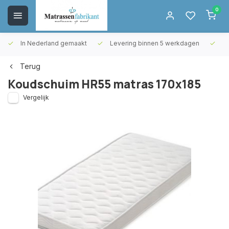
0
In Nederland gemaakt
Levering binnen 5 werkdagen
Gr
Terug
Koudschuim HR55 matras 170x185
Vergelijk