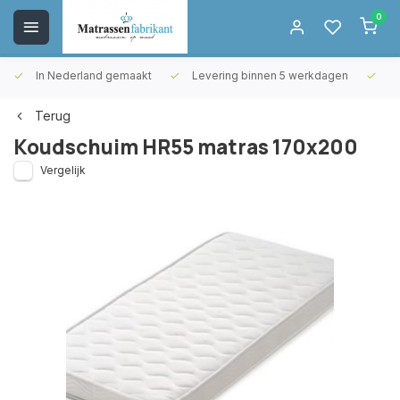
0
In Nederland gemaakt
Levering binnen 5 werkdagen
Gr
Terug
Koudschuim HR55 matras 170x200
Vergelijk