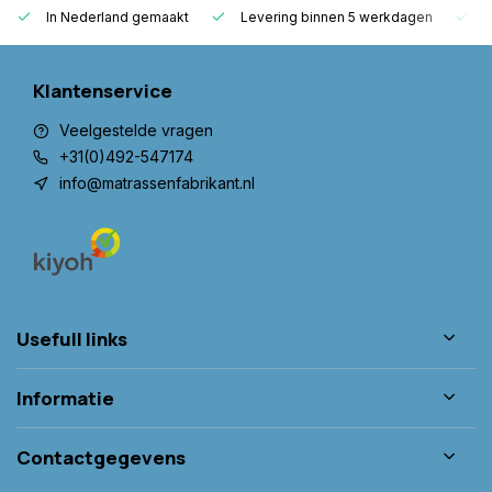
In Nederland gemaakt
Levering binnen 5 werkdagen
G
Klantenservice
Veelgestelde vragen
+31(0)492-547174
info@matrassenfabrikant.nl
Usefull links
Informatie
Contactgegevens