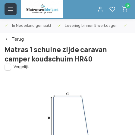
0
In Nederland gemaakt
Levering binnen 5 werkdagen
Gr
Terug
Matras 1 schuine zijde caravan
camper koudschuim HR40
Vergelijk