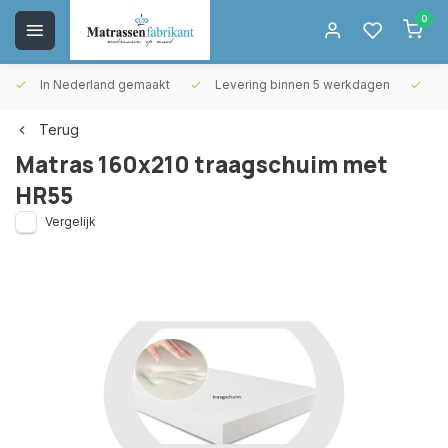
0
In Nederland gemaakt
Levering binnen 5 werkdagen
Gr
Terug
Matras 160x210 traagschuim met
HR55
Vergelijk