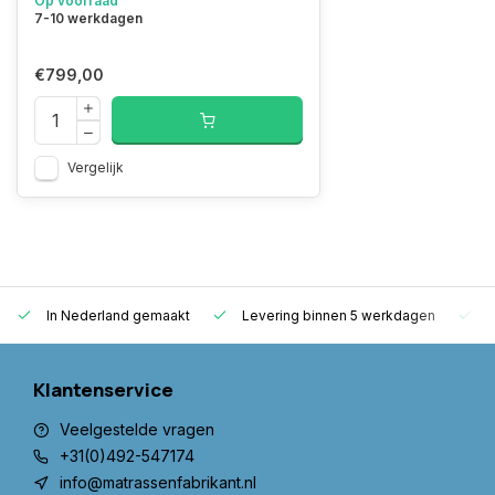
Op voorraad
7-10 werkdagen
€799,00
Vergelijk
In Nederland gemaakt
Levering binnen 5 werkdagen
G
Klantenservice
Veelgestelde vragen
+31(0)492-547174
info@matrassenfabrikant.nl