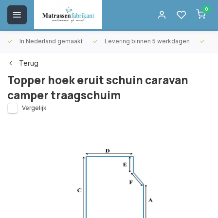
0
In Nederland gemaakt
Levering binnen 5 werkdagen
Gr
Terug
Topper hoek eruit schuin caravan
camper traagschuim
Vergelijk