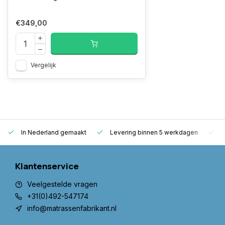
€349,00
Vergelijk
In Nederland gemaakt
Levering binnen 5 werkdagen
G
Klantenservice
Veelgestelde vragen
+31(0)492-547174
info@matrassenfabrikant.nl