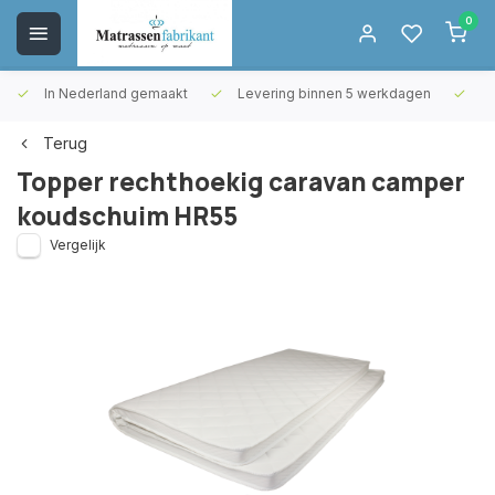
0
In Nederland gemaakt
Levering binnen 5 werkdagen
Gr
Terug
Topper rechthoekig caravan camper
koudschuim HR55
Vergelijk