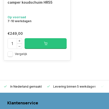
camper koudschuim HR55
Op voorraad
7-10 werkdagen
€249,00
Vergelijk
In Nederland gemaakt
Levering binnen 5 werkdagen
G
Klantenservice