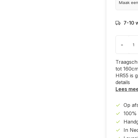
7-10 
-
Traagsch
tot 160c
HR55 is g
details
Lees me
Op af
100% 
Handg
In Ne