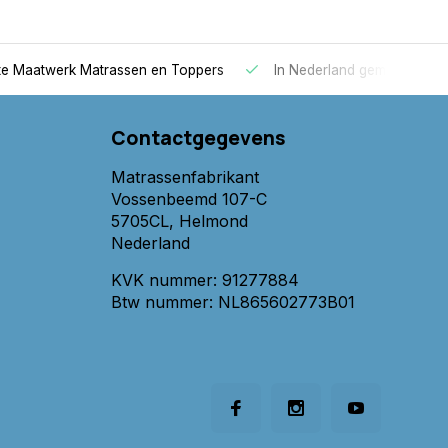
 Maatwerk Matrassen en Toppers
In Nederland gemaakt
Contactgegevens
Matrassenfabrikant
Vossenbeemd 107-C
5705CL, Helmond
Nederland
KVK nummer: 91277884
Btw nummer: NL865602773B01