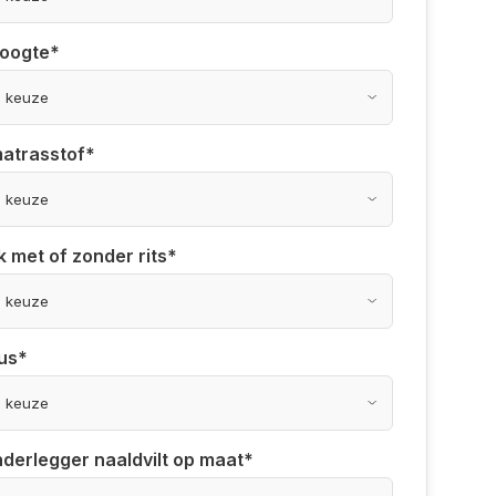
hoogte
*
matrasstof
*
k met of zonder rits
*
us
*
derlegger naaldvilt op maat
*