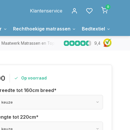
0
Klantenservice
r
Rechthoekige matrassen
Bedtextiel
Over 
9,4
Maatwerk Matrassen en Toppers
In Nederland gemaakt
00
Op voorraad
breedte tot 160cm breed
*
lengte tot 220cm
*