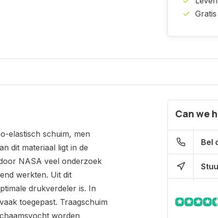
Lever
Gratis
Can we h
co-elastisch schuim, men
Bel 
it materiaal ligt in de
er door NASA veel onderzoek
Stuu
nd werkten. Uit dit
imale drukverdeler is. In
m vaak toegepast. Traagschuim
lichaamsvocht worden