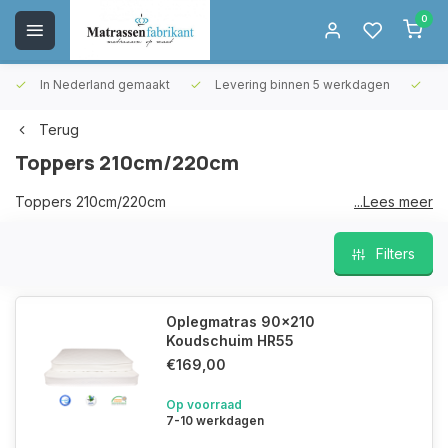
0
In Nederland gemaakt
Levering binnen 5 werkdagen
Gr
Terug
Toppers 210cm/220cm
Toppers 210cm/220cm
...Lees meer
Staat de gewenste maat/vorm niet vermeld, stuur ons een
Filters
email en
ontvang een vrijblijvende prijsopgave.
Oplegmatras 90x210
Email:
info@matrassenfabrikant.nl
Koudschuim HR55
€169,00
Op voorraad
7-10 werkdagen