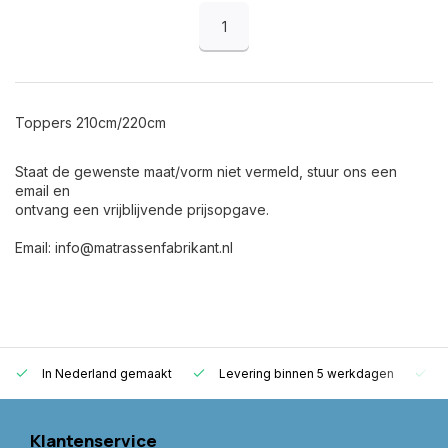
1
Toppers 210cm/220cm
Staat de gewenste maat/vorm niet vermeld, stuur ons een
email en
ontvang een vrijblijvende prijsopgave.
Email:
info@matrassenfabrikant.nl
In Nederland gemaakt
Levering binnen 5 werkdagen
G
Klantenservice